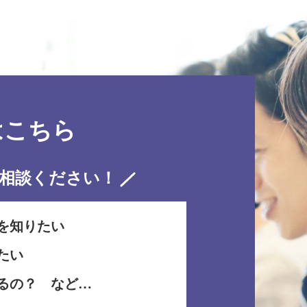
はこちら
相談ください！
を知りたい
たい
るの？ など…