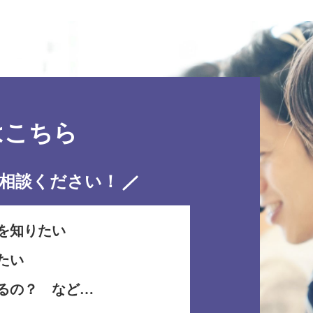
はこちら
相談ください！
を知りたい
たい
るの？ など…