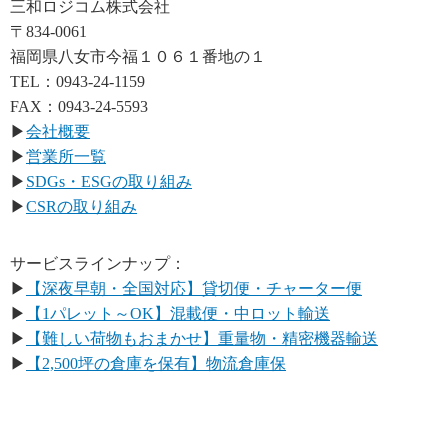
三和ロジコム株式会社
〒834-0061
福岡県八女市今福１０６１番地の１
TEL：0943-24-1159
FAX：0943-24-5593
▶
会社概要
▶
営業所一覧
▶
SDGs・ESGの取り組み
▶
CSRの取り組み
サービスラインナップ：
▶
【深夜早朝・全国対応】貸切便・チャーター便
▶
【1パレット～OK】混載便・中ロット輸送
▶
【難しい荷物もおまかせ】重量物・精密機器輸送
▶
【2,500坪の倉庫を保有】物流倉庫保