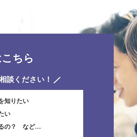
はこちら
相談ください！
を知りたい
たい
るの？ など…