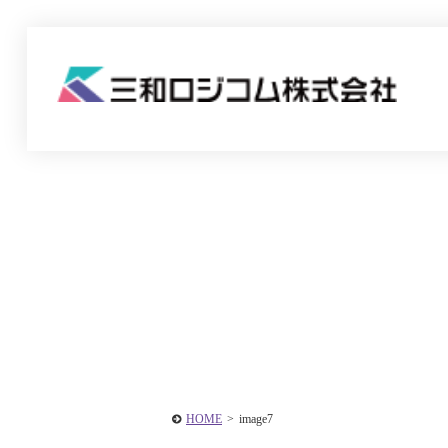
HOME
>
image7