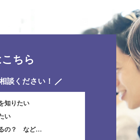
はこちら
相談ください！
を知りたい
たい
るの？ など…