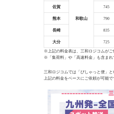
佐賀
745
熊本
和歌山
790
長崎
835
大分
725
※上記の料金表は、三和ロジコムがご
※「集荷料」や「高速料金」も含まれ
三和ロジコムでは「ぴしゃっと便」と
上記の料金をベースにご依頼が可能で