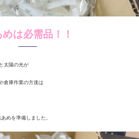
あめは必需品！！
と太陽の光が
や倉庫作業の方達は
塩あめを準備しました。