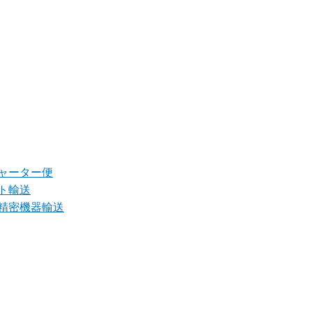
ャーター便
ト輸送
精密機器輸送