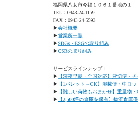
福岡県八女市今福１０６１番地の１
TEL：0943-24-1159
FAX：0943-24-5593
▶
会社概要
▶
営業所一覧
▶
SDGs・ESGの取り組み
▶
CSRの取り組み
サービスラインナップ：
▶
【深夜早朝・全国対応】貸切便・チ
▶
【1パレット～OK】混載便・中ロッ
▶
【難しい荷物もおまかせ】重量物・
▶
【2,500坪の倉庫を保有】物流倉庫保